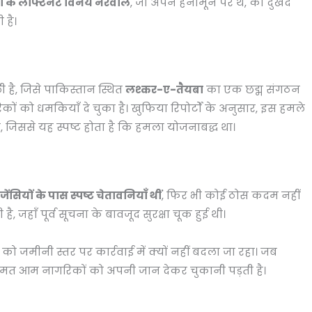
 के लेफ्टिनेंट विनय नरवाल
, जो अपने हनीमून पर थे, की दुखद
 है।
ी है, जिसे पाकिस्तान स्थित
लश्कर-ए-तैयबा
का एक छद्म संगठन
कों को धमकियाँ दे चुका है। खुफिया रिपोर्टों के अनुसार, इस हमले
, जिससे यह स्पष्ट होता है कि हमला योजनाबद्ध था।
ंसियों के पास स्पष्ट चेतावनियाँ थीं
, फिर भी कोई ठोस कदम नहीं
 है, जहाँ पूर्व सूचना के बावजूद सुरक्षा चूक हुई थी।
 जमीनी स्तर पर कार्रवाई में क्यों नहीं बदला जा रहा। जब
ीमत आम नागरिकों को अपनी जान देकर चुकानी पड़ती है।