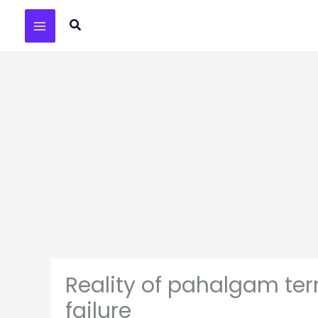
Skip
Search
to
content
Reality of pahalgam terr
failure