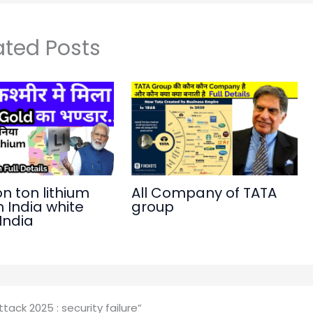
ated Posts
on ton lithium
All Company of TATA
n India white
group
 India
tack 2025 : security failure”