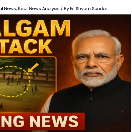
al News
,
Rear News Analysis
/ By
Er. Shyam Sundar