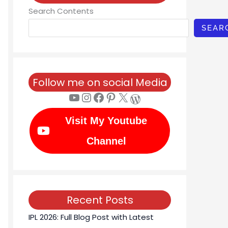
Search Contents
SEAR
Follow me on social Media
YouTube
Instagram
Facebook
Pinterest
X
WordPress
Visit My Youtube
Channel
Recent Posts
IPL 2026: Full Blog Post with Latest